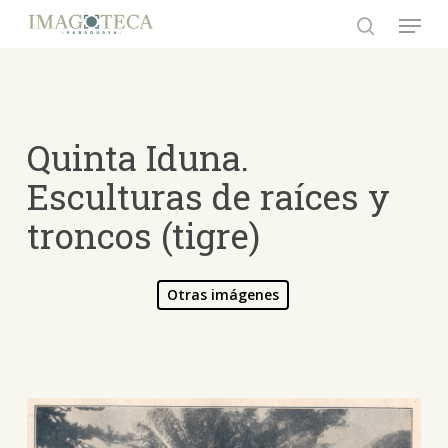
Skip
Menu
to
search
Close
main
Menu
content
Quinta Iduna.
Esculturas de raíces y
troncos (tigre)
Otras imágenes