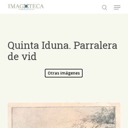
Skip
Menu
to
search
Close
main
Menu
content
Quinta Iduna. Parralera
de vid
Otras imágenes