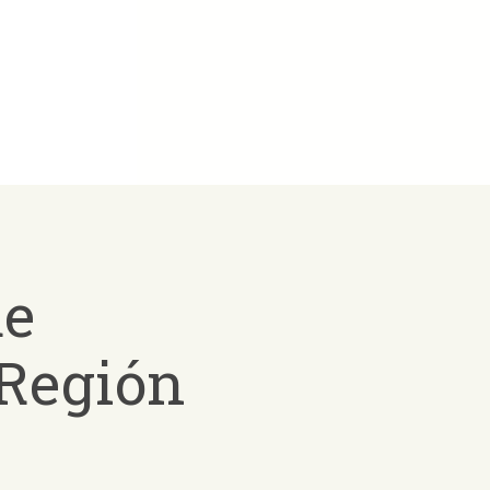
de
 Región