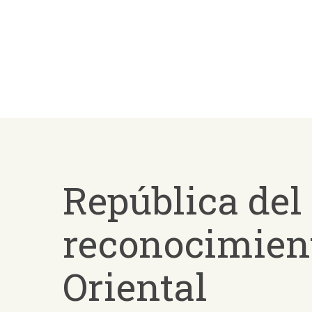
Skip
to
main
content
República del
reconocimient
Oriental