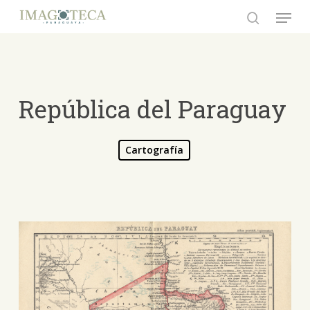
Skip
Menu
to
search
Close
main
Menu
content
República del Paraguay
Cartografía