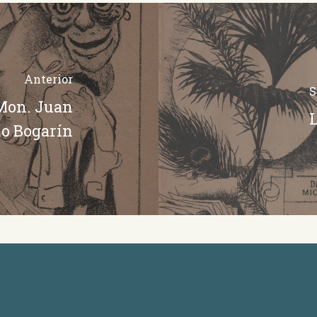
Anterior
S
 Mon. Juan
L
no Bogarín