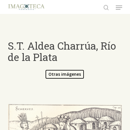
Skip
Menu
to
search
Close
main
Menu
content
S.T. Aldea Charrúa, Río
de la Plata
Otras imágenes