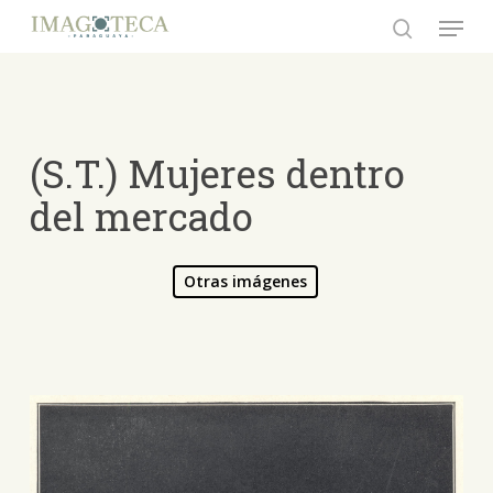
Skip
Menu
to
search
Close
main
Menu
content
(S.T.) Mujeres dentro
del mercado
Otras imágenes