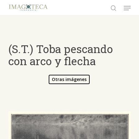
Skip
Menu
to
search
Close
main
Menu
content
(S.T.) Toba pescando
con arco y flecha
Otras imágenes