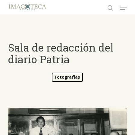
Skip
Menu
to
search
Close
main
Menu
content
Sala de redacción del
diario Patria
Fotografías