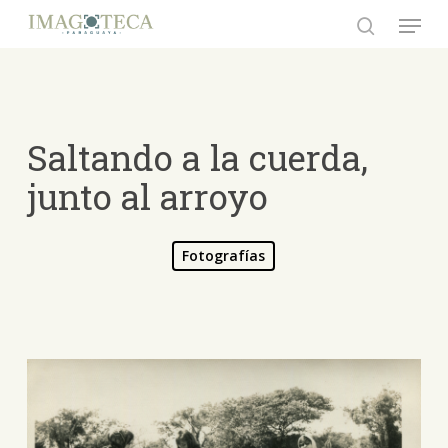
Skip
Menu
to
search
Close
main
Menu
content
Saltando a la cuerda,
junto al arroyo
Fotografías