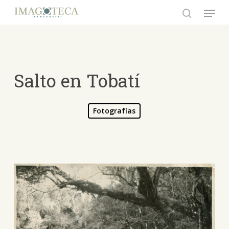
Skip
Menu
to
search
Close
main
Menu
content
Salto en Tobatí
Fotografías