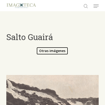
Skip
Menu
to
search
Close
main
Menu
content
Salto Guairá
Otras imágenes