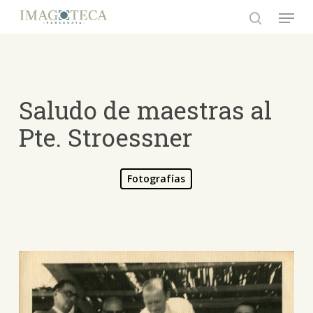
Skip
Menu
to
search
Close
main
Menu
content
Saludo de maestras al
Pte. Stroessner
Fotografías