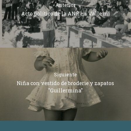
Anterior
Acto político de la ANR en Valle mí
Siguiente
Niña con vestido de broderie y zapatos
"Guillermina"