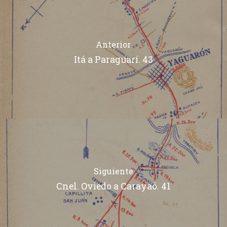
Anterior
Itá a Paraguarí. 43
Siguiente
Cnel. Oviedo a Carayaó. 41