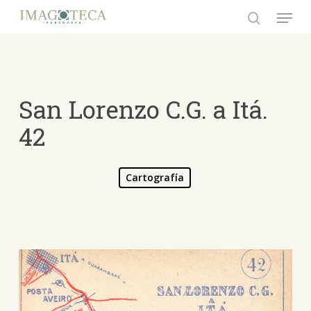
Skip
Menu
to
search
Close
main
Menu
content
San Lorenzo C.G. a Itá.
42
Cartografía