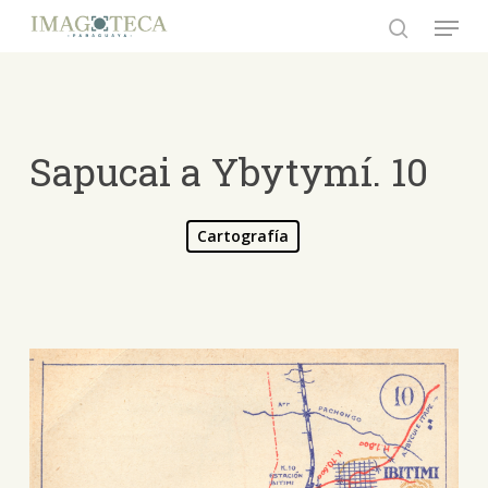
Skip
Menu
to
search
Close
main
Menu
content
Sapucai a Ybytymí. 10
Cartografía