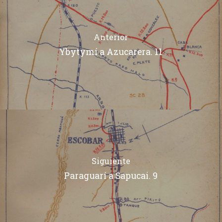
Anterior
Ybytymí a Azucarera. 11
Siguiente
Paraguarí a Sapucai. 9