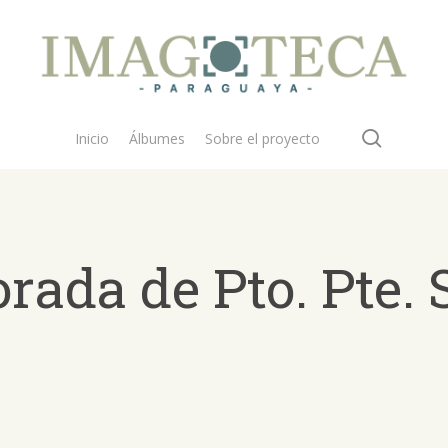
search
Inicio
Álbumes
Sobre el proyecto
rada de Pto. Pte.
 buscar?