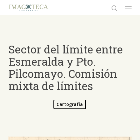
Skip
Menu
to
search
Close
main
Menu
content
Sector del límite entre
Esmeralda y Pto.
Pilcomayo. Comisión
mixta de límites
Cartografía