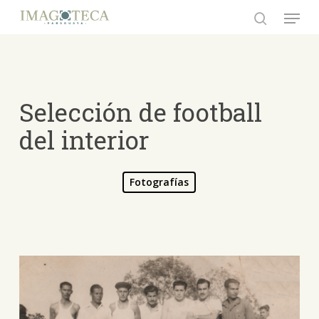
Skip
Menu
to
search
Close
main
Menu
content
Selección de football
del interior
Fotografías