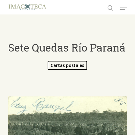
Skip
Menu
to
search
Close
main
Menu
content
Sete Quedas Río Paraná
Cartas postales