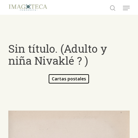
Skip
Menu
to
search
Close
main
Menu
content
Sin título. (Adulto y
niña Nivaklé ? )
Cartas postales