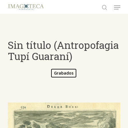
Skip
Menu
to
search
Close
main
Menu
content
Sin título (Antropofagia
Tupí Guaraní)
Grabados