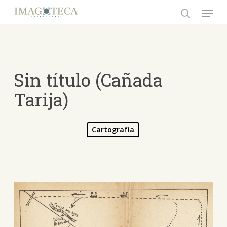
Skip
Menu
to
search
Close
main
Menu
content
Sin título (Cañada
Tarija)
Cartografía