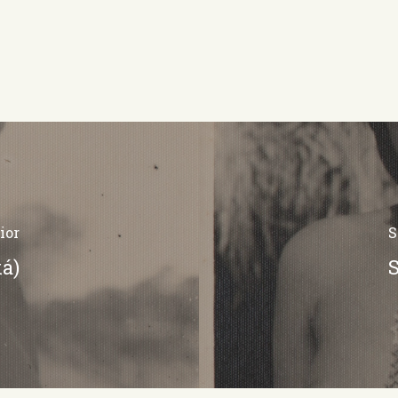
ior
S
á)
S