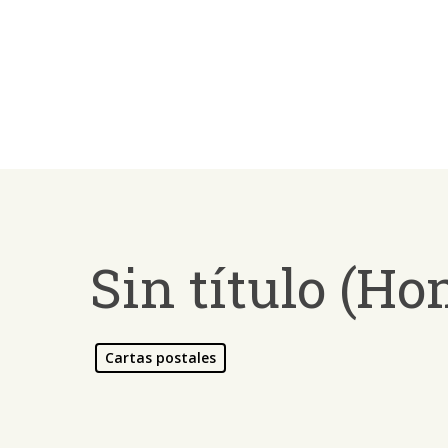
Skip
to
main
content
Sin título (H
Cartas postales