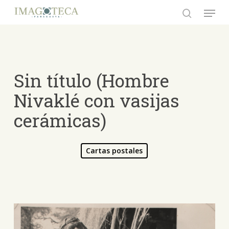
Skip
Menu
to
search
Close
main
Menu
content
Sin título (Hombre
Nivaklé con vasijas
cerámicas)
Cartas postales