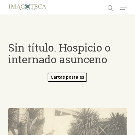
Skip
Menu
to
search
Close
main
Menu
content
Sin título. Hospicio o
internado asunceno
Cartas postales