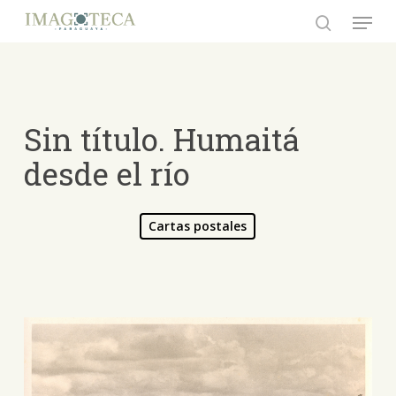
Skip
Menu
to
search
Close
main
Menu
content
Sin título. Humaitá
desde el río
Cartas postales