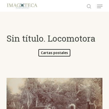
Skip
Menu
to
search
Close
main
Menu
content
Sin título. Locomotora
Cartas postales