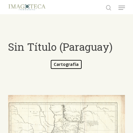
Skip
Menu
to
search
Close
main
Menu
content
Sin Título (Paraguay)
Cartografía