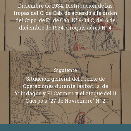
Diciembre de 1934. Distribución de las
tropas del C. de Cab. de acuerdo a la orden
del Crpo. de Ej. de Cab. N° 9-34 C, del 6 de
diciembre de 1934. Croquis aéreo N° 4
Siguiente
Situación general del Frente de
Operaciones durante las batlls. de
Yrindague y El Carmen y el ataque del II
Cuerpo a "27 de Noviembre" N° 2