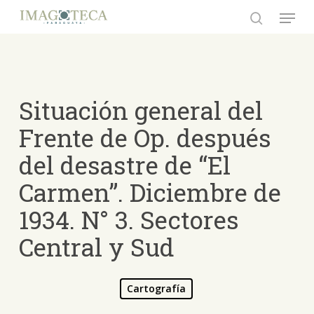
Skip
Menu
to
search
Close
main
Menu
content
Situación general del
Frente de Op. después
del desastre de “El
Carmen”. Diciembre de
1934. N° 3. Sectores
Central y Sud
Cartografía