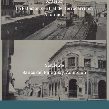
Anterior
La Estación central del ferrocarril en
Asunción
Siguiente
Banco del Paraguay, Asunción