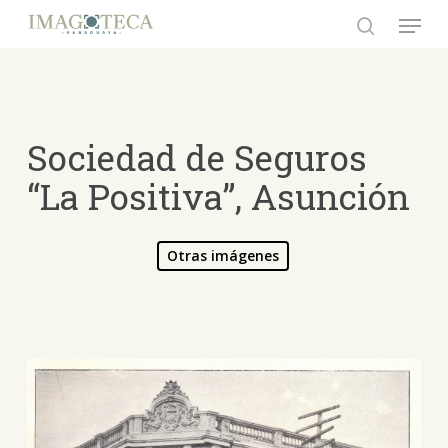
Skip
Menu
to
search
Close
main
Menu
content
Sociedad de Seguros
“La Positiva”, Asunción
Otras imágenes