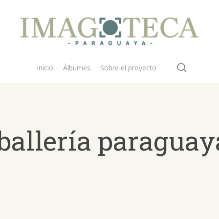
search
Inicio
Álbumes
Sobre el proyecto
ballería paraguay
 buscar?