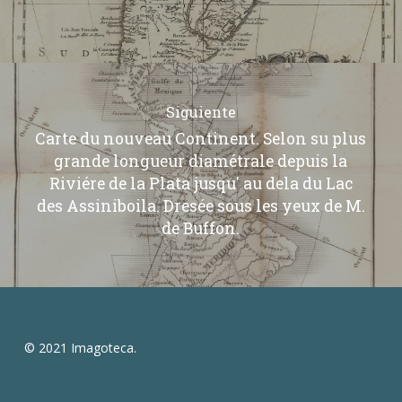
Siguiente
Carte du nouveau Continent. Selon su plus
grande longueur diamétrale depuis la
Riviére de la Plata jusqu' au dela du Lac
des Assiniboila. Dresée sous les yeux de M.
de Buffon.
© 2021 Imagoteca.