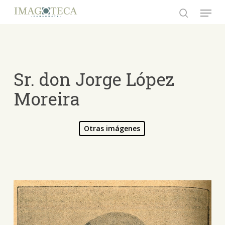
Skip
Menu
to
search
Close
main
Menu
content
Sr. don Jorge López
Moreira
Otras imágenes