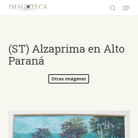
Skip
Menu
to
search
Close
main
Menu
content
(ST) Alzaprima en Alto
Paraná
Otras imágenes