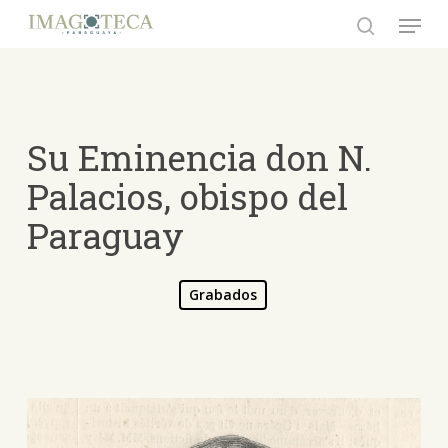
Skip
Menu
to
search
Close
main
Menu
content
Su Eminencia don N.
Palacios, obispo del
Paraguay
Grabados