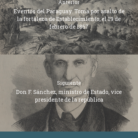
Anterior
Eventos del Paraguay. Toma por asalto de
la fortaleza de Establecimiento, el 19 de
febrero de 1867
Siguiente
Don F. Sánchez, ministro de Estado, vice
presidente de la república