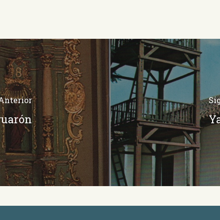
Anterior
Si
aguarón
Ya