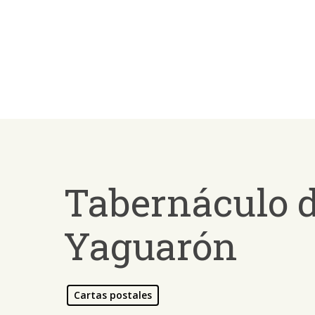
Skip
to
main
content
Tabernáculo de
Yaguarón
Cartas postales