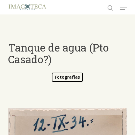
Skip
Menu
to
search
Close
main
Menu
content
Tanque de agua (Pto
Casado?)
Fotografías