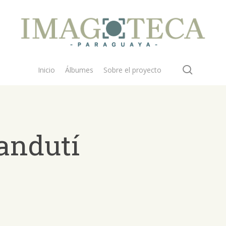
search
Inicio
Álbumes
Sobre el proyecto
andutí
 buscar?