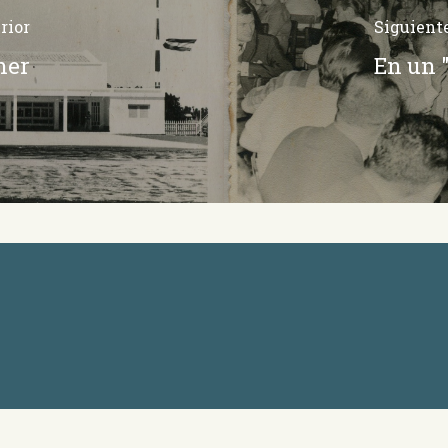
rior
Siguient
ner
En un 