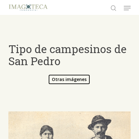
Skip
Menu
to
search
Close
main
Menu
content
Tipo de campesinos de
San Pedro
Otras imágenes