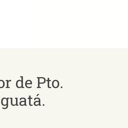
or de Pto.
aguatá.