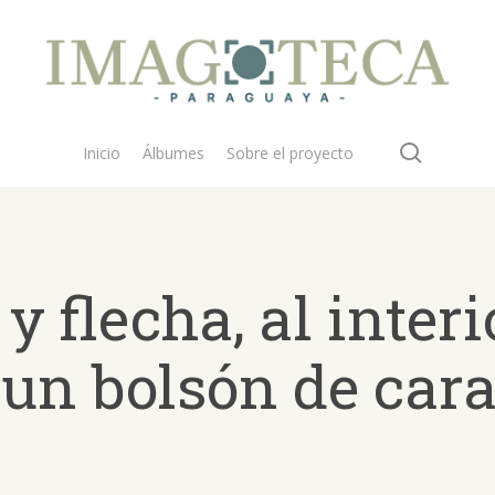
search
Inicio
Álbumes
Sobre el proyecto
y flecha, al interi
 un bolsón de car
 buscar?