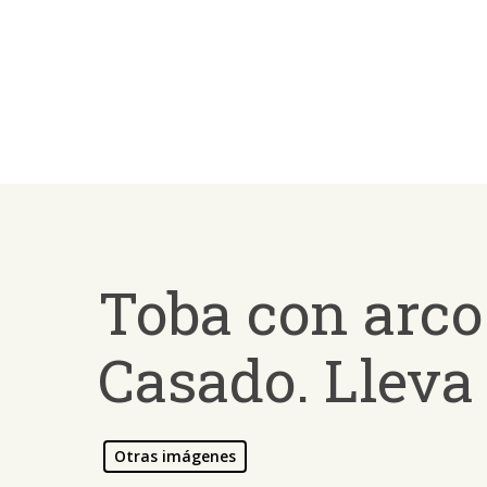
Skip
to
main
content
Toba con arco 
Casado. Lleva
Presiona ENTER para buscar o ESC para salir -
¿Cómo
Otras imágenes