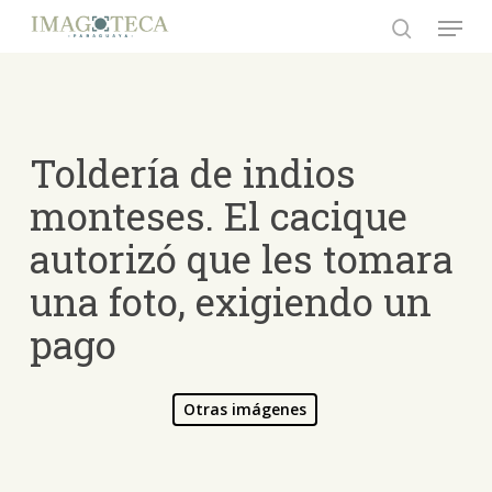
Skip
Menu
to
search
Close
main
Menu
content
Toldería de indios
monteses. El cacique
autorizó que les tomara
una foto, exigiendo un
pago
Otras imágenes