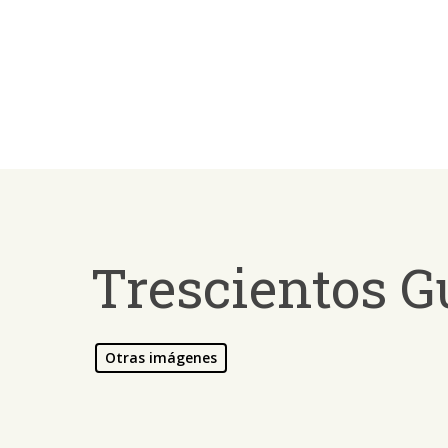
Skip
to
main
content
Trescientos G
Otras imágenes