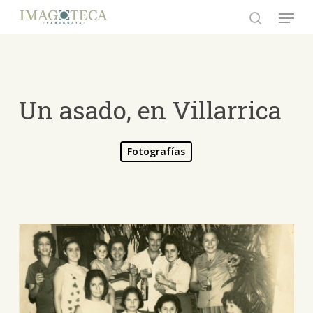
Skip
Menu
to
search
Close
main
Menu
content
Un asado, en Villarrica
Fotografías