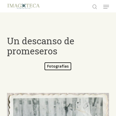
Skip
Menu
to
search
Close
main
Menu
content
Un descanso de
promeseros
Fotografías