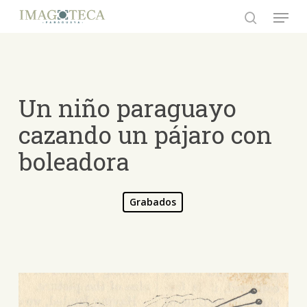
Skip
Menu
to
search
Close
main
Menu
content
Un niño paraguayo
cazando un pájaro con
boleadora
Grabados