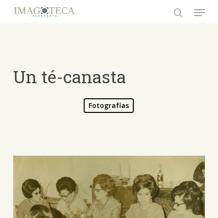
Skip
Menu
to
search
Close
main
Menu
content
Un té-canasta
Fotografías