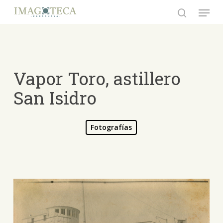
Skip
Menu
to
search
Close
main
Menu
content
Vapor Toro, astillero
San Isidro
Fotografías