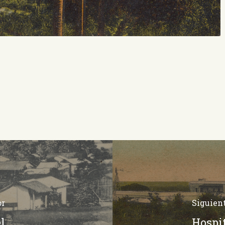
or
Siguien
l
Hospit