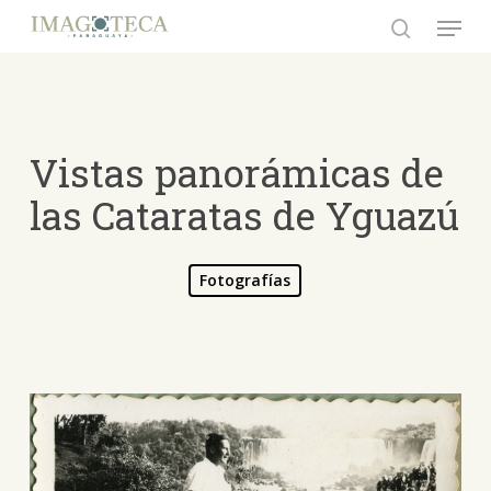
Skip
Menu
to
search
Close
main
Menu
content
Vistas panorámicas de
las Cataratas de Yguazú
Fotografías