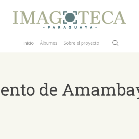
search
Inicio
Álbumes
Sobre el proyecto
mento de Amamba
 buscar?